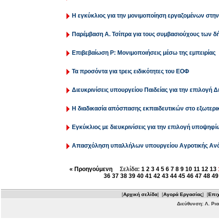
Η εγκύκλιος για την μονιμοποίηση εργαζομένων στη
Παρέμβαση Α. Τσίπρα για τους συμβασιούχους των 
Επιβεβαίωση P: Μονιμοποιήσεις μέσω της εμπειρίας
Τα προσόντα για τρεις ειδικότητες του ΕΟΦ
Διευκρινίσεις υπουργείου Παιδείας για την επιλογή 
Η διαδικασία απόσπασης εκπαιδευτικών στο εξωτερι
Εγκύκλιος με διευκρινίσεις για την επιλογή υποψηφ
Απασχόληση υπαλλήλων υπουργείου Αγροτικής Ανά
« Προηγούμενη
Σελίδα:
1
2
3
4
5
6
7
8
9
10
11
12
13
36
37
38
39
40
41
42
43
44
45
46
47
48
49
[
Αρχική σελίδα
] [
Αγορά Εργασίας
] [
Επιχ
Διεύθυνση: Λ. Ρι