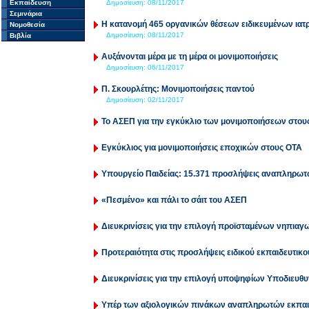
Εκπαίδευση
Δημοσίευση:
08/11/2017
Σεμινάρια
Η κατανομή 465 οργανικών θέσεων ειδικευμένων ια
Νομοθεσία
Δημοσίευση:
08/11/2017
Βιβλία
Αυξάνονται μέρα με τη μέρα οι μονιμοποιήσεις
Δημοσίευση:
06/11/2017
Π. Σκουρλέτης: Μονιμοποιήσεις παντού
Δημοσίευση:
02/11/2017
Το ΑΣΕΠ για την εγκύκλιο των μονιμοποιήσεων στου
Εγκύκλιος για μονιμοποιήσεις εποχικών στους ΟΤΑ
Υπουργείο Παιδείας: 15.371 προσλήψεις αναπληρωτ
«Πεσμένο» και πάλι το σάιτ του ΑΣΕΠ
Διευκρινίσεις για την επιλογή προϊσταμένων νηπιαγ
Προτεραιότητα στις προσλήψεις ειδικού εκπαιδευτι
Διευκρινίσεις για την επιλογή υποψηφίων Υποδιευ
Υπέρ των αξιολογικών πινάκων αναπληρωτών εκπαι