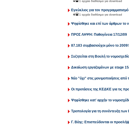
1 αρχεία διαθέσιμα για download
Εγκύκλιος για τον προγραμματισμ
1 αρχεία διαθέσιμα για download
Ψηφίσθηκε και επί των άρθρων το ν
ΠΡΟΣ ΛΗΨΗ: Παθογένεια 17/12/09
87.183 συμβασιούχοι μόνο το 2009!
Συζητείται στη Βουλή το νομοσχεδίο
Δικαίωση εργαζομένων με stage 15
Νέο "όχι" στις μονιμοποιήσεις από 
Οι προτάσεις της ΚΕΔΚΕ για τις πρ
Ψηφίσθηκε κατ' αρχήν το νομοσχέδι
Τροπολογία για τη συνέντευξη των
Γ. Βέης: Επισπεύδονται οι προσλήψ