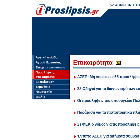
ΚΑΘΗΜΕΡΙΝΗ ΕΦ
Αρχική σελίδα
Επικαιρότητα
Αγορά Εργασίας
Επιχειρηματικότητα
Προσλήψεις
ΑΣΕΠ: Μη νόμιμες οι 55 προσλήψει
στο Δημόσιο
Εκπαίδευση
Σεμινάρια
28 Οδηγοί για το διαγωνισμό των ε
Νομοθεσία
Βιβλία
Οι προσλήψεις του υπουργείου Πολ
Παράταση για τα πιστοποιητικά πλ
Σε ΦΕΚ ο νόμος για τις προσλήψεις
Έντυπο ΑΣΕΠ για αιτήματα συμβάσ