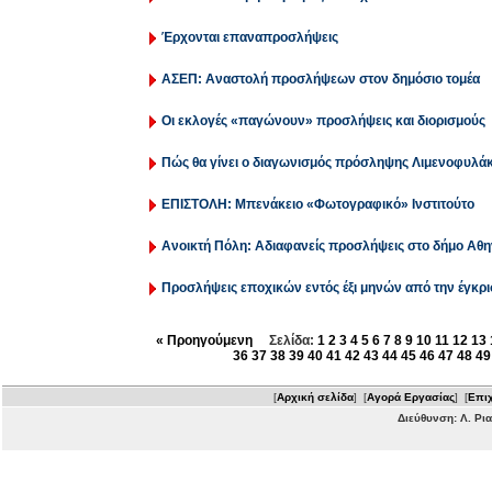
Έρχονται επαναπροσλήψεις
ΑΣΕΠ: Αναστολή προσλήψεων στον δημόσιο τομέα
Οι εκλογές «παγώνουν» προσλήψεις και διορισμούς
Πώς θα γίνει ο διαγωνισμός πρόσληψης Λιμενοφυλά
ΕΠΙΣΤΟΛΗ: Μπενάκειο «Φωτογραφικό» Ινστιτούτο
Ανοικτή Πόλη: Αδιαφανείς προσλήψεις στο δήμο Αθ
Προσλήψεις εποχικών εντός έξι μηνών από την έγκρ
« Προηγούμενη
Σελίδα:
1
2
3
4
5
6
7
8
9
10
11
12
13
36
37
38
39
40
41
42
43
44
45
46
47
48
49
[
Αρχική σελίδα
] [
Αγορά Εργασίας
] [
Επιχ
Διεύθυνση: Λ. Ρι