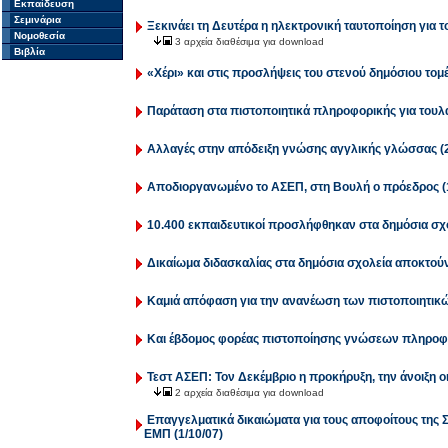
Εκπαίδευση
Σεμινάρια
Ξεκινάει τη Δευτέρα η ηλεκτρονική ταυτοποίηση για το
Νομοθεσία
3 αρχεία διαθέσιμα για download
Βιβλία
«Χέρι» και στις προσλήψεις του στενού δημόσιου τομέ
Παράταση στα πιστοποιητικά πληροφορικής για τουλάχ
Αλλαγές στην απόδειξη γνώσης αγγλικής γλώσσας (2
Αποδιοργανωμένο το ΑΣΕΠ, στη Βουλή ο πρόεδρος (1
10.400 εκπαιδευτικοί προσλήφθηκαν στα δημόσια σχο
Δικαίωμα διδασκαλίας στα δημόσια σχολεία αποκτούν 
Καμιά απόφαση για την ανανέωση των πιστοποιητικώ
Και έβδομος φορέας πιστοποίησης γνώσεων πληροφο
Τεστ ΑΣΕΠ: Τον Δεκέμβριο η προκήρυξη, την άνοιξη οι ε
2 αρχεία διαθέσιμα για download
Επαγγελματικά δικαιώματα για τους αποφοίτους τη
ΕΜΠ (1/10/07)