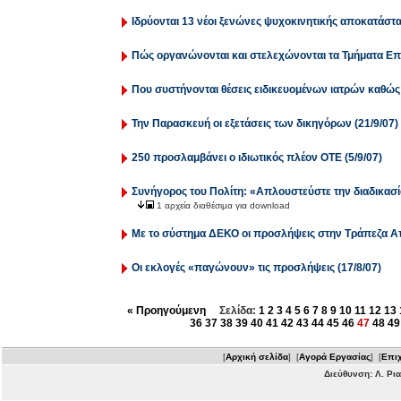
Ιδρύονται 13 νέοι ξενώνες ψυχοκινητικής αποκατάστα
Πώς οργανώνονται και στελεχώνονται τα Τμήματα Επ
Που συστήνονται θέσεις ειδικευομένων ιατρών καθώς κα
Την Παρασκευή οι εξετάσεις των δικηγόρων (21/9/07)
250 προσλαμβάνει ο ιδιωτικός πλέον ΟΤΕ (5/9/07)
Συνήγορος του Πολίτη: «Απλουστεύστε την διαδικα
1 αρχεία διαθέσιμα για download
Με το σύστημα ΔΕΚΟ οι προσλήψεις στην Τράπεζα Αττ
Οι εκλογές «παγώνουν» τις προσλήψεις (17/8/07)
« Προηγούμενη
Σελίδα:
1
2
3
4
5
6
7
8
9
10
11
12
13
36
37
38
39
40
41
42
43
44
45
46
47
48
49
[
Αρχική σελίδα
] [
Αγορά Εργασίας
] [
Επιχ
Διεύθυνση: Λ. Ρι