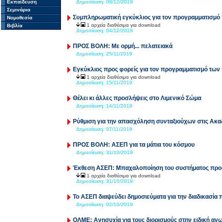
Εκπαίδευση
Δημοσίευση:
08/12/2019
Σεμινάρια
Συμπληρωματική εγκύκλιος για τον προγραμματισμ
Νομοθεσία
1 αρχεία διαθέσιμα για download
Βιβλία
Δημοσίευση:
04/12/2019
ΠΡΟΣ ΒΟΛΗ: Με ορμή... πελατειακά
Δημοσίευση:
25/11/2019
Εγκύκλιος προς φορείς για τον προγραμματισμό τω
1 αρχεία διαθέσιμα για download
Δημοσίευση:
15/11/2019
Θέλει κι άλλες προσλήψεις στο Λιμενικό Σώμα
Δημοσίευση:
14/11/2019
Ρύθμιση για την απασχόληση συνταξιούχων στις Ακα
Δημοσίευση:
07/11/2019
ΠΡΟΣ ΒΟΛΗ: ΑΣΕΠ για τα μάτια του κόσμου
Δημοσίευση:
31/10/2019
Έκθεση ΑΣΕΠ: Μπαχαλοποίηση του συστήματος πρ
1 αρχεία διαθέσιμα για download
Δημοσίευση:
31/10/2019
Το ΑΣΕΠ διαψεύδει δημοσιεύματα για την διαδικασί
Δημοσίευση:
02/10/2019
ΟΛΜΕ: Ανησυχία για τους διορισμούς στην ειδική αγ