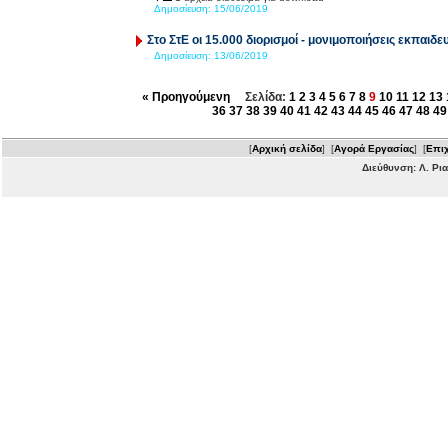
Δημοσίευση:
15/06/2019
Στο ΣτΕ οι 15.000 διορισμοί - μονιμοποιήσεις εκπαιδε
Δημοσίευση:
13/06/2019
« Προηγούμενη
Σελίδα:
1
2
3
4
5
6
7
8
9
10
11
12
13
36
37
38
39
40
41
42
43
44
45
46
47
48
49
[
Αρχική σελίδα
] [
Αγορά Εργασίας
] [
Επιχ
Διεύθυνση: Λ. Ρι