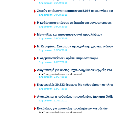
Δημοσίευση:
05/09/2019
Ζητούν οκτάμηνη παράταση για 5.066 οκταμηνίτες σ
Δημοσίευση:
30/08/2019
Η κυβέρνηση απέσυρε τη διάταξη για μονιμοποιήσεις
Δημοσίευση:
08/08/2019
Μετατάξεις και αποσπάσεις αντί προσλήψεων
Δημοσίευση:
03/08/2019
Ν. Κεραμέως: Στο μέσον της σχολικής χρονιάς ο διορ
Δημοσίευση:
02/08/2019
Η δερματοστιξία δεν αρέσει στην αστυνομία
Δημοσίευση:
26/07/2019
Διαγωνισμό για άδειες μηχανοδηγών διενεργεί η ΡΑΣ
1 αρχεία διαθέσιμα για download
Δημοσίευση:
24/07/2019
Κοινωφελές 30.333 θέσεων: Με καθυστέρηση οι πληρ
Δημοσίευση:
12/07/2019
Ανακαλείται η πρόσκληση πρόσληψης Διοικητή ΟΑΕ
Δημοσίευση:
11/07/2019
Εγκύκλιος για αναστολή προσλήψεων και αδειών
1 αρχεία διαθέσιμα για download