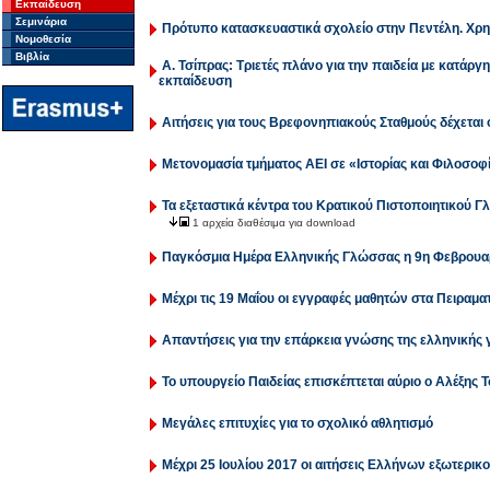
Εκπαίδευση
Σεμινάρια
Πρότυπο κατασκευαστικά σχολείο στην Πεντέλη. Χρ
Νομοθεσία
Βιβλία
Α. Τσίπρας: Τριετές πλάνο για την παιδεία με κατά
εκπαίδευση
Αιτήσεις για τους Βρεφονηπιακούς Σταθμούς δέχεται
Μετονομασία τμήματος AEI σε «Ιστορίας και Φιλοσοφ
Τα εξεταστικά κέντρα του Κρατικού Πιστοποιητικού 
1 αρχεία διαθέσιμα για download
Παγκόσμια Ημέρα Ελληνικής Γλώσσας η 9η Φεβρουα
Μέχρι τις 19 Μαΐου οι εγγραφές μαθητών στα Πειραμα
Απαντήσεις για την επάρκεια γνώσης της ελληνικής
Το υπουργείο Παιδείας επισκέπτεται αύριο ο Αλέξης 
Μεγάλες επιτυχίες για το σχολικό αθλητισμό
Μέχρι 25 Ιουλίου 2017 οι αιτήσεις Ελλήνων εξωτερικού