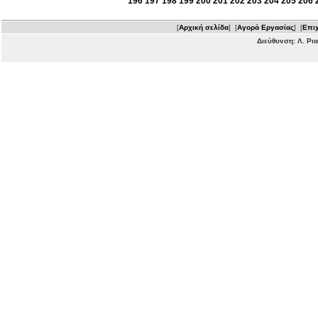
196
197
198
199
200
201
202
203
204
205
206
[
Αρχική σελίδα
] [
Αγορά Εργασίας
] [
Επιχ
Διεύθυνση: Λ. Ρι