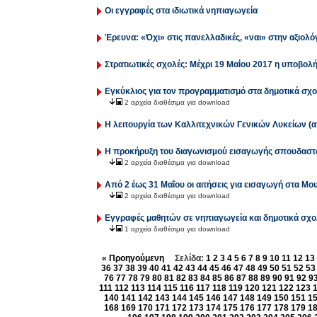
Οι εγγραφές στα ιδιωτικά νηπιαγωγεία
Έρευνα: «Όχι» στις πανελλαδικές, «ναι» στην αξιολόγ
Στρατιωτικές σχολές: Μέχρι 19 Μαΐου 2017 η υποβολ
Εγκύκλιος για τον προγραμματισμό στα δημοτικά σχο
2 αρχεία διαθέσιμα για download
H λειτουργία των Καλλιτεχνικών Γενικών Λυκείων (
Η προκήρυξη του διαγωνισµού εισαγωγής σπουδαστώ
2 αρχεία διαθέσιμα για download
Από 2 έως 31 Μαΐου οι αιτήσεις για εισαγωγή στα Μο
2 αρχεία διαθέσιμα για download
Εγγραφές μαθητών σε νηπιαγωγεία και δημοτικά σχο
1 αρχεία διαθέσιμα για download
« Προηγούμενη
Σελίδα:
1
2
3
4
5
6
7
8
9
10
11
12
13
36
37
38
39
40
41
42
43
44
45
46
47
48
49
50
51
52
53
76
77
78
79
80
81
82
83
84
85
86
87
88
89
90
91
92
9
111
112
113
114
115
116
117
118
119
120
121
122
123
140
141
142
143
144
145
146
147
148
149
150
151
1
168
169
170
171
172
173
174
175
176
177
178
179
1