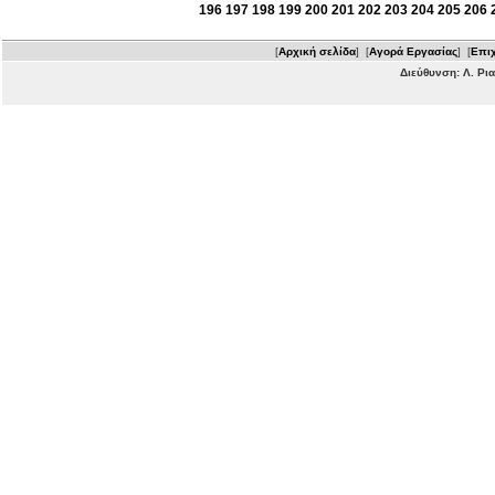
196
197
198
199
200
201
202
203
204
205
206
[
Αρχική σελίδα
] [
Αγορά Εργασίας
] [
Επιχ
Διεύθυνση: Λ. Ρι