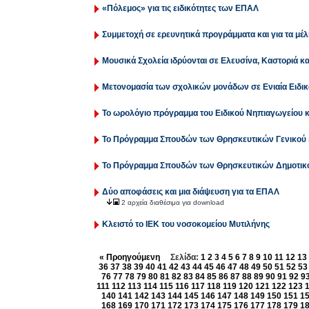
«Πόλεμος» για τις ειδικότητες των ΕΠΑΛ
Συμμετοχή σε ερευνητικά προγράμματα και για τα μέλ
Μουσικά Σχολεία ιδρύονται σε Ελευσίνα, Καστοριά κα
Μετονομασία των σχολικών μονάδων σε Ενιαία Ειδικ
Το ωρολόγιο πρόγραμμα του Ειδικού Νηπιαγωγείου κ
Το Πρόγραμμα Σπουδών των Θρησκευτικών Γενικού 
Το Πρόγραμμα Σπουδών των Θρησκευτικών Δημοτικο
Δύο αποφάσεις και μια διάψευση για τα ΕΠΑΛ
2 αρχεία διαθέσιμα για download
Κλειστό το ΙΕΚ του νοσοκομείου Μυτιλήνης
« Προηγούμενη
Σελίδα:
1
2
3
4
5
6
7
8
9
10
11
12
13
36
37
38
39
40
41
42
43
44
45
46
47
48
49
50
51
52
53
76
77
78
79
80
81
82
83
84
85
86
87
88
89
90
91
92
9
111
112
113
114
115
116
117
118
119
120
121
122
123
140
141
142
143
144
145
146
147
148
149
150
151
1
168
169
170
171
172
173
174
175
176
177
178
179
1