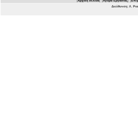
[
Αρχική σελίδα
] [
Αγορά Εργασίας
] [
Επιχ
Διεύθυνση: Λ. Ρι