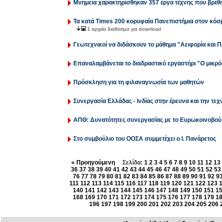
Μνημεία χαρακτηρίσθηκαν 357 έργα τέχνης που βρέθη
Τα κατά Times 200 κορυφαία Πανεπιστήμια στον κόσ
1 αρχεία διαθέσιμα για download
Γεωτεχνικοί να διδάσκουν το μάθημα "Αειφορία και 
Επαναλαμβάνεται το διαδραστικό εργαστήρι "Ο μικρό
Πρόσκληση για τη φιλαναγνωσία των μαθητών
Συνεργασία Ελλάδας - Ινδίας στην έρευνα και την τεχ
ΑΠΘ: Δυνατότητες συνεργασίας με το Ευρωκοινοβού
Στο συμβούλιο του ΟΟΣΑ συμμετέχει ο Ι. Πανάρετος
« Προηγούμενη
Σελίδα:
1
2
3
4
5
6
7
8
9
10
11
12
13
36
37
38
39
40
41
42
43
44
45
46
47
48
49
50
51
52
53
76
77
78
79
80
81
82
83
84
85
86
87
88
89
90
91
92
9
111
112
113
114
115
116
117
118
119
120
121
122
123
140
141
142
143
144
145
146
147
148
149
150
151
1
168
169
170
171
172
173
174
175
176
177
178
179
1
196
197
198
199
200
201
202
203
204
205
206