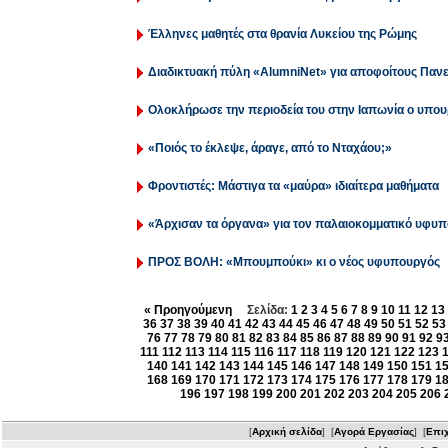
Έλληνες μαθητές στα θρανία Λυκείου της Ρώμης
Διαδικτυακή πύλη «AlumniNet» για αποφοίτους Πανε
Ολοκλήρωσε την περιοδεία του στην Ιαπωνία ο υπου
«Ποιός το έκλεψε, άραγε, από το Νταχάου;»
Φροντιστές: Μάστιγα τα «μαύρα» ιδιαίτερα μαθήματα
«Άρχισαν τα όργανα» για τον παλαιοκομματικό υφυ
ΠΡΟΣ ΒΟΛΗ: «Μπουμπούκι» κι ο νέος υφυπουργός
« Προηγούμενη
Σελίδα:
1
2
3
4
5
6
7
8
9
10
11
12
13
36
37
38
39
40
41
42
43
44
45
46
47
48
49
50
51
52
53
76
77
78
79
80
81
82
83
84
85
86
87
88
89
90
91
92
9
111
112
113
114
115
116
117
118
119
120
121
122
123
140
141
142
143
144
145
146
147
148
149
150
151
1
168
169
170
171
172
173
174
175
176
177
178
179
1
196
197
198
199
200
201
202
203
204
205
206
[
Αρχική σελίδα
] [
Αγορά Εργασίας
] [
Επιχ