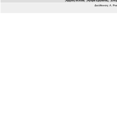
[
Αρχική σελίδα
] [
Αγορά Εργασίας
] [
Επιχ
Διεύθυνση: Λ. Ρι