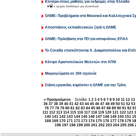
Κίνητρα στους μαθητές για εκδρομές στην Ελλάδα
1 αρχεία διαθέσιμα για download
ΟΛΜΕ: Προβλήματα στα Μουσικά και Καλλιτεχνικά Σ
Αποσπάσεις εκπαιδευτικών ζητά η ΟΛΜΕ
ΟΛΜΕ: Πρόσβαση στα ΤΕΙ για αποφοίτους ΕΠΑΛ
Το Corallia επισκέπτονται Α. Διαματοπούλου και Επί
Κέντρο Αριστοτελικών Μελετών στο ΑΠΘ
Μικρογεύματα σε 300 σχολεία
Στάση εργασίας κηρύσσει η ΟΛΜΕ για την Τρίτη
« Προηγούμενη
Σελίδα:
1
2
3
4
5
6
7
8
9
10
11
12
13
36
37
38
39
40
41
42
43
44
45
46
47
48
49
50
51
52
53
76
77
78
79
80
81
82
83
84
85
86
87
88
89
90
91
92
9
111
112
113
114
115
116
117
118
119
120
121
122
123
140
141
142
143
144
145
146
147
148
149
150
151
1
168
169
170
171
172
173
174
175
176
177
178
179
1
196
197
198
199
200
201
202
203
204
205
206