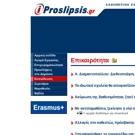
ΚΑΘΗΜΕΡΙΝΗ ΕΦ
Αρχική σελίδα
Επικαιρότητα
Αγορά Εργασίας
Επιχειρηματικότητα
Προσλήψεις
Α. Διαμαντοπούλου: Διεθνοποίηση
στο Δημόσιο
Εκπαίδευση
Σεμινάρια
Τα ιδιωτικά σχολεία θα αποφασίζουν
Νομοθεσία
Βιβλία
Ακύρωση της διαθεσιμότητας ζητεί
Με αντιπαραθέσεις ξεκίνησε η νέα 
1 αρχεία διαθέσιμα για download
Αλλαγές στο καθεστώς πρόσβασης 
Υπερψηφίσθηκε το νομοσχέδιο για 