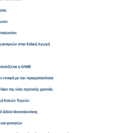
ητας
τωπο
σσαλονίκη
η αναγκών στην Ειδική Αγωγή
ατολίζεται η ΟΛΜΕ
ει επαφή με την πραγματικότητα
όψει της νέας σχολικής χρονιάς
χολή Καλών Τεχνών
ό Ωδείο Θεσσαλονίκης
και φοιτητών