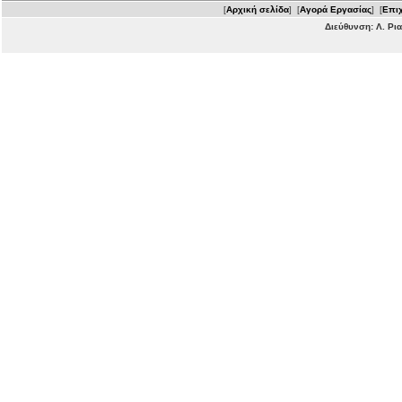
[
Αρχική σελίδα
] [
Αγορά Εργασίας
] [
Επιχ
Διεύθυνση: Λ. Ρι