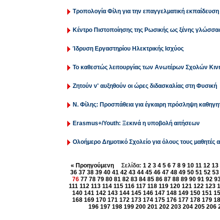
Τροπολογία Φίλη για την επαγγελματική εκπαίδευση
Κέντρο Πιστοποίησης της Ρωσικής ως ξένης γλώσσας
Ίδρυση Εργαστηρίου Ηλεκτρικής Ισχύος
Το καθεστώς λειτουργίας των Ανωτέρων Σχολών Κιν
Ζητούν ν' αυξηθούν οι ώρες διδασκαλίας στη Φυσική
Ν. Φίλης: Προσπάθεια για έγκαιρη πρόσληψη καθηγητ
Erasmus+/Youth: Ξεκινά η υποβολή αιτήσεων
Ολοήμερο Δημοτικό Σχολείο για όλους τους μαθητές α
« Προηγούμενη
Σελίδα:
1
2
3
4
5
6
7
8
9
10
11
12
13
36
37
38
39
40
41
42
43
44
45
46
47
48
49
50
51
52
53
76
77
78
79
80
81
82
83
84
85
86
87
88
89
90
91
92
9
111
112
113
114
115
116
117
118
119
120
121
122
123
140
141
142
143
144
145
146
147
148
149
150
151
1
168
169
170
171
172
173
174
175
176
177
178
179
1
196
197
198
199
200
201
202
203
204
205
206