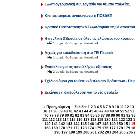
Ελληνογερμανική συνεργασία για θέματα παιδείας
Κινητοποιήσεις ανακοινώνει η ΠΟΣΔΕΠ
Κρατικό Πιστοτοποιητικό Γλωσσομάθειας θα αποκτού
Η αγγλική DBpedia σε όλες τις γλώσσες του κόσμου
1 αρχεία διαθέσιμα για download
Αιχμές για κακοδιοίκηση στο ΤΕΙ Πειραιά
1 αρχεία διαθέσιμα για download
Εγκύκλιοι για τις πανελλήνιες εξετάσεις
2 αρχεία διαθέσιμα για download
Σχέδιο νόμου για το θεσμικό πλαίσιο Πρότυπων - Πε
Ξεκίνησε η διαβούλευση για το νέο σχολείο
« Προηγούμενη
Σελίδα:
1
2
3
4
5
6
7
8
9
10
11
12
13
36
37
38
39
40
41
42
43
44
45
46
47
48
49
50
51
52
53
76
77
78
79
80
81
82
83
84
85
86
87
88
89
90
91
92
9
111
112
113
114
115
116
117
118
119
120
121
122
123
140
141
142
143
144
145
146
147
148
149
150
151
1
168
169
170
171
172
173
174
175
176
177
178
179
1
196
197
198
199
200
201
202
203
204
205
206