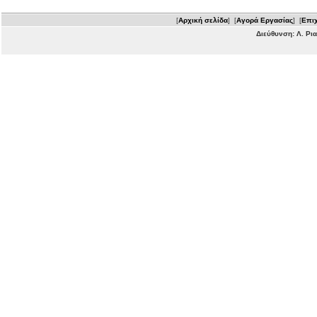
[
Αρχική σελίδα
] [
Αγορά Εργασίας
] [
Επιχ
Διεύθυνση: Λ. Ρι